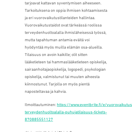
tarjoavat kattavan syventymisen aiheeseen.
Tarkoituksena on oppia ihmisen kohtaamisesta
ja eri vuorovaikutustilanteiden hallintaa.
Vuorovaikutustaidot ovat tärkeässä roolissa
terveydenhuoltoalalla ihmisläheisessä työssä,
mutta tapahtuman antamia eväitä voi
hyödyntää myös muilla elämän osa-alueilla.
Tilaisuus on avoin kaikille; olit sitten
lääketieteen tai hammaslääketieteen opiskelija,
sairaanhoitajaopiskelija, logopedi, psykologian
opiskelija, valmistunut tai muuten aiheesta
kiinnostunut. Tarjolla on myös pientä
naposteltavaa ja kahvia.
Ilmoittautuminen:
https://www.eventbrite.fi/e/vuorovaikutus
terveydenhuoltoalalla-puhujatilaisuus-tickets-
870885551127