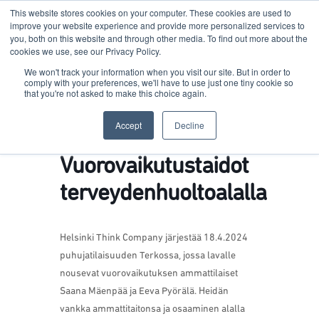
This website stores cookies on your computer. These cookies are used to
improve your website experience and provide more personalized services to
you, both on this website and through other media. To find out more about the
cookies we use, see our Privacy Policy.
Terkko Health Hub
We won't track your information when you visit our site. But in order to
comply with your preferences, we'll have to use just one tiny cookie so
that you're not asked to make this choice again.
Hub for Health & Life Sciences Entrepreneurship
Accept
Decline
Vuorovaikutustaidot
terveydenhuoltoalalla
Helsinki Think Company järjestää 18.4.2024
puhujatilaisuuden Terkossa, jossa lavalle
nousevat vuorovaikutuksen ammattilaiset
Saana Mäenpää ja Eeva Pyörälä. Heidän
vankka ammattitaitonsa ja osaaminen alalla