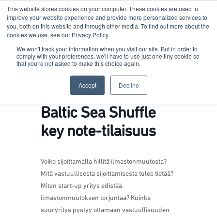
This website stores cookies on your computer. These cookies are used to
improve your website experience and provide more personalized services to
you, both on this website and through other media. To find out more about the
cookies we use, see our Privacy Policy.
Terkko Health Hub
We won't track your information when you visit our site. But in order to
comply with your preferences, we'll have to use just one tiny cookie so
that you're not asked to make this choice again.
Hub for Health & Life Sciences Entrepreneurship
Accept
Decline
Baltic Sea Shuffle
key note-tilaisuus
Voiko sijoittamalla hillitä ilmastonmuutosta?
Mitä vastuullisesta sijoittamisesta tulee tietää?
Miten start-up yritys edistää
ilmastonmuutoksen torjuntaa? Kuinka
suuryritys pystyy ottamaan vastuullisuuden