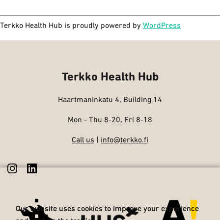
Terkko Health Hub is proudly powered by
WordPress
Terkko Health Hub
Haartmaninkatu 4, Building 14
Mon - Thu 8-20, Fri 8-18
Call us
|
info@terkko.fi
Our website uses cookies to improve your experience
Our website uses cookies to improve your experience